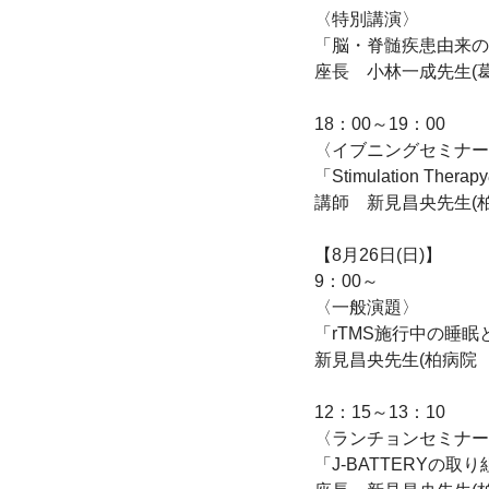
〈特別講演〉

「脳・脊髄疾患由来の重
座長　小林一成先生(葛
18：00～19：00

〈イブニングセミナー
「Stimulation Th
講師　新見昌央先生(
【8月26日(日)】

9：00～

〈一般演題〉

「rTMS施行中の睡眠
新見昌央先生(柏病院　
12：15～13：10

〈ランチョンセミナー
「J-BATTERYの