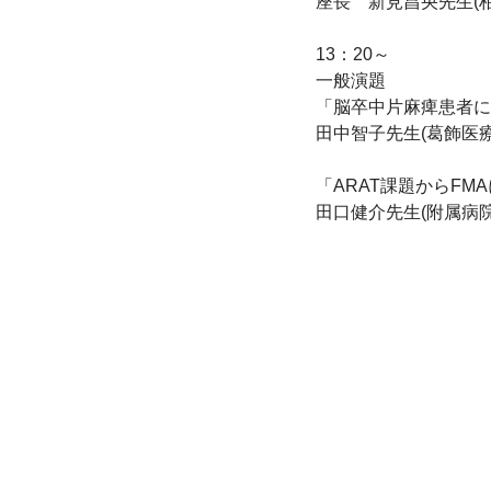
座長　新見昌央先生(柏
13：20～

一般演題

「脳卒中片麻痺患者に
田中智子先生(葛飾医療
「ARAT課題からF
田口健介先生(附属病院