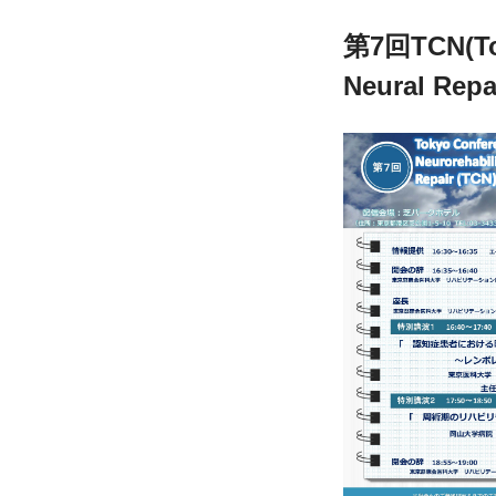
第7回TCN(Toky
Neural Repa