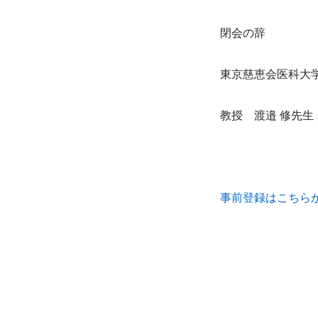
閉会の辞
東京慈恵会医科大
教授　渡邉 修先生
事前登録はこちら