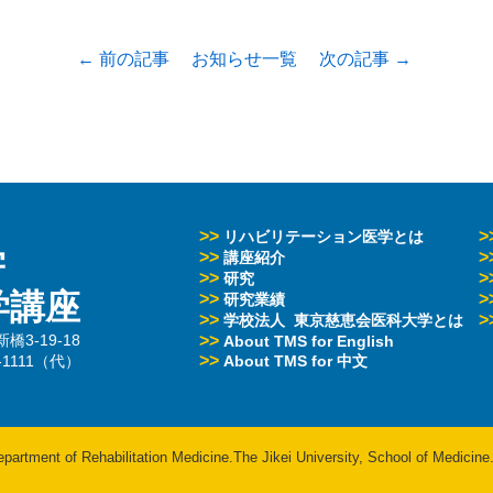
← 前の記事
お知らせ一覧
次の記事 →
>>
>
リハビリテーション医学とは
学
>>
>
講座紹介
>>
>
研究
学講座
>>
>
研究業績
>>
>
学校法人 東京慈恵会医科大学とは
3-19-18
>>
About TMS for English
>>
3-1111（代）
About TMS for 中文
artment of Rehabilitation Medicine.The Jikei University, School of Medicine. 