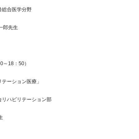
齢総合医学分野　
一郎先生
0～18：50）
リテーション医療」
合リハビリテーション部
生