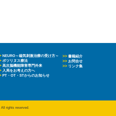
>
NEURO～磁気刺激治療の受け方～
>>
書籍紹介
>
ボツリヌス療法
>>
お問合せ
>
高次脳機能障害専門外来
>>
リンク集
>
入局をお考えの方へ
>
PT・OT・STからのお知らせ
All rights reserved.