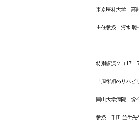
東京医科大学　高
主任教授　清水 聰
特別講演２（17：5
「周術期のリハビ
岡山大学病院　総
教授　千田 益生先