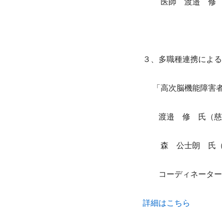
医師　渡邉　修
３、多職種連携による
「高次脳機能障害
　　渡邉　修　氏（慈
森　公士朗　氏
コーディネーター
詳細はこちら