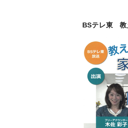
BSテレ東　