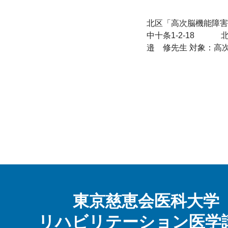
北区「高次脳機能障害講
中十条1-2-18 　
邉　修先生 対象：高
東京慈恵会医科大学
リハビリテーション医学