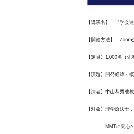
【講演名】　『学会連
【開催方法】　
Zoom
【定員】
1,000
名（先
【演題】開発経緯・概
【演者】中山恭秀准教
【対象】理学療法士，
MMT
に関心