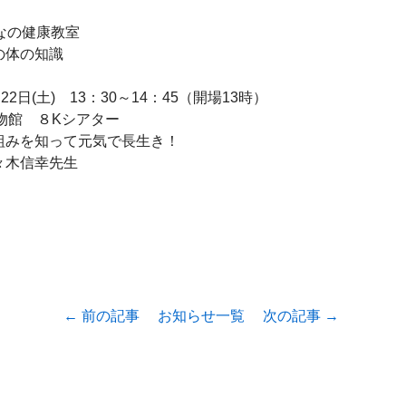
なの健康教室

体の知識

2日(土)　13：30～14：45（開場13時）

物館　８Kシアター

みを知って元気で長生き！

木信幸先生

← 前の記事
お知らせ一覧
次の記事 →