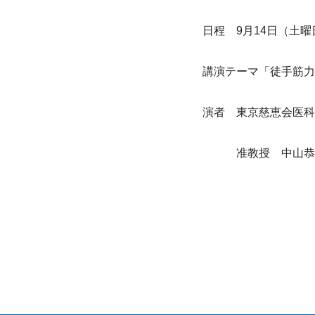
日程　
9
月
14
日（土曜
講演テーマ「徒手筋力
演者　東京慈恵会医科
　　　准教授　中山恭