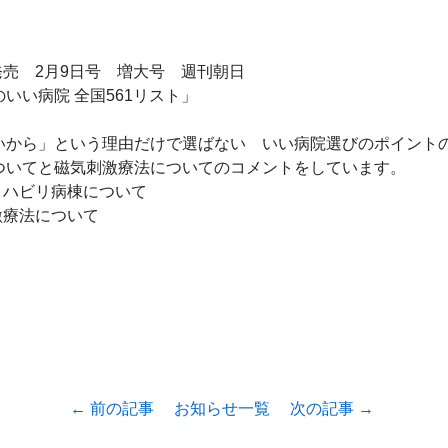
発売　2月9日号　増大号　週刊朝日

いい病院 全国561リスト」

いから」という理由だけで選ばない　いい病院選びのポイント
ついてと磁気刺激療法についてのコメントをしています。

リハビリ病棟について

激療法について

← 前の記事
お知らせ一覧
次の記事 →