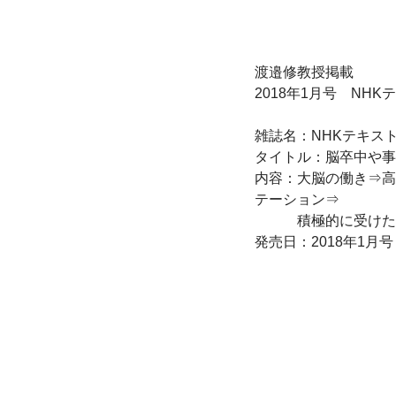
渡邉修教授掲載

2018年1月号　NH
雑誌名：NHKテキス
タイトル：脳卒中や事
内容：大脳の働き⇒高
テーション⇒

　　　積極的に受けた