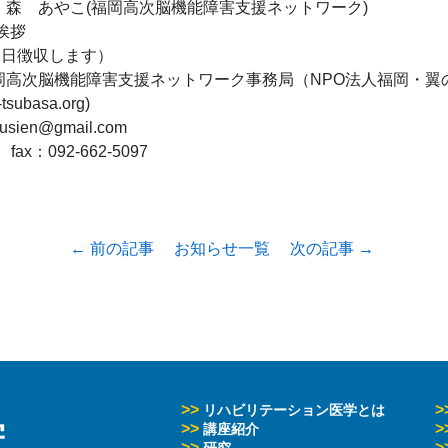
森　あやこ(福岡高次脳機能障害支援ネットワーク)

挨拶

当日徴収します）

高次脳機能障害支援ネットワーク事務局（NPO法人福岡・翼の
tsubasa.org)

usien@gmail.com

7　fax：092-662-5097
← 前の記事
お知らせ一覧
次の記事 →
>>
>
リハビリテーション医学とは
学
>>
>
講座紹介
>>
>