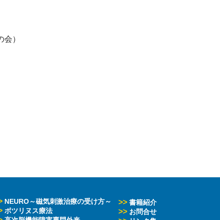
会）

>
NEURO～磁気刺激治療の受け方～
>>
書籍紹介
>
ボツリヌス療法
>>
お問合せ
>