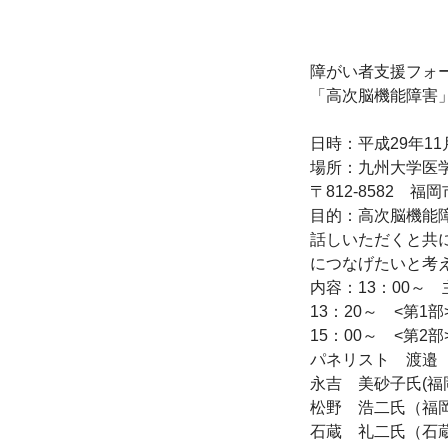
障がい者支援フォー
「高次脳機能障害
日時：平成29年11月
場所：九州大学医学
〒812-8582　福岡
目的：高次脳機能
話しいただくと共
につなげたいと考え
内容：13：00～
13：20～　<第
15：00～　<第
パネリスト　渡邉　
永吉　美砂子氏(福
松野　浩二氏（福
石蔵　礼二氏（石蔵