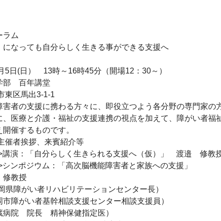
ラム

」になっても自分らしく生きる事ができる支援へ

5日(日）　13時～16時45分（開場12：30～）

部　百年講堂

市東区馬出3-1-1

障害者の支援に携わる方々に、即役立つよう各分野の専門家の
に、医療と介護・福祉の支援連携の視点を加えて、障がい者福
開催するものです。

　主催者挨拶、来賓紹介等

1部>講演：「自分らしく生きられる支援へ（仮）」　渡邉　修教授
2部>シンポジウム：「高次脳機能障害者と家族への支援」

修教授

岡県障がい者リハビリテーションセンター長）

岡市障がい者基幹相談支援センター相談支援員）

病院　院長　精神保健指定医）
