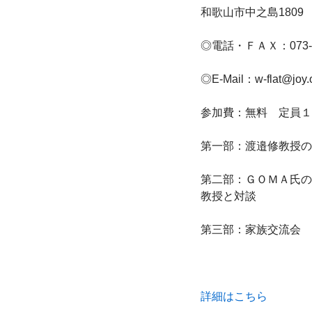
和歌山市中之島1809

◎電話・ＦＡＸ：073-42
◎E-Mail：w-flat@joy.o
参加費：無料　定員１
第一部：渡邉修教授の
第二部：ＧＯＭＡ氏の
教授と対談

第三部：家族交流会

詳細はこちら