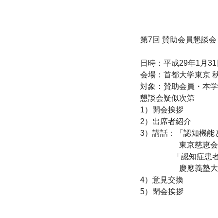
第7回 賛助会員懇談会

日時：平成29年1月31日
会場：首都大学東京 
対象：賛助会員・本学
懇談会疑似次第

1）開会挨拶

2）出席者紹介

3）講話：「認知機能
　　　　　東京慈恵会
　　　　 「認知症患
　　　　　慶應義塾大
4）意見交換

5）閉会挨拶