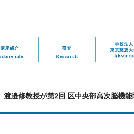
学校法人
講座紹介
研究
東京慈恵大
About us
ecture info
Research
日）　渡邉修教授が第2回 区中央部高次脳機