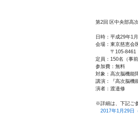
第2回 区中央部高
日時：平成29年1月2
会場：東京慈恵会医
　　　〒105-8461
定員：150名（事前
参加費：無料

対象：高次脳機能障
講演：『高次脳機
演者：渡邉修

※詳細は、下記ご参
2017年1月29