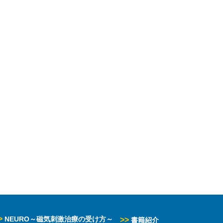
>
NEURO～磁気刺激治療の受け方～
>>
書籍紹介