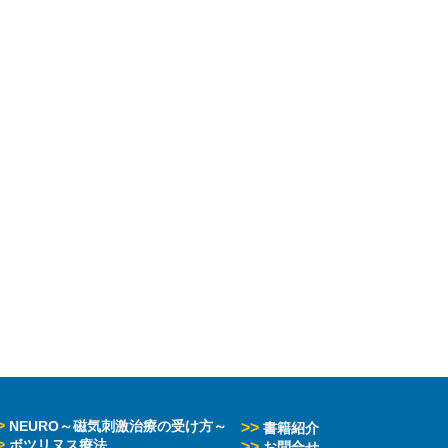
>
NEURO～磁気刺激治療の受け方～
>>
書籍紹介
>
ボツリヌス療法
>>
お問合せ