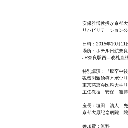
安保雅博教授が京都大
リハビリテーション公
日時：2015年10月11
場所：ホテル日航奈良　
JR奈良駅西口改札直結
特別講演：『脳卒中後
磁気刺激治療とボツリ
東京慈恵会医科大学リ
主任教授　安保　雅博

座長：垣田　清人　先
京都大原記念病院　院
参加費：無料
