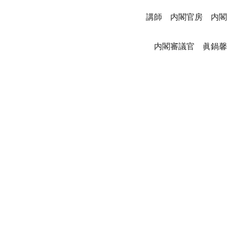
講師　内閣官房　内閣
　内閣審議官　眞鍋馨