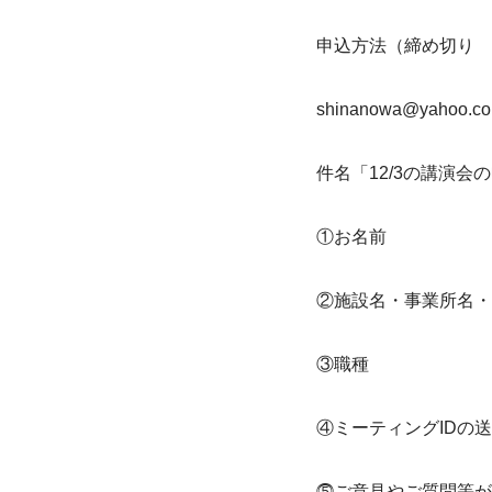
申込方法（締め切り　1
shinanowa@yah
件名「12/3の講演会
①お名前
②施設名・事業所名・
③職種
④ミーティングIDの
⓹ご意見やご質問等が