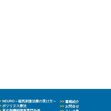
>
NEURO～磁気刺激治療の受け方～
>>
書籍紹介
>
ボツリヌス療法
>>
お問合せ
>
高次脳機能障害専門外来
>>