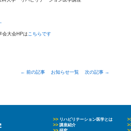
す
学会大会HPは
こちらです
← 前の記事
お知らせ一覧
次の記事 →
>>
>
リハビリテーション医学とは
学
>>
>
講座紹介
>>
>
研究