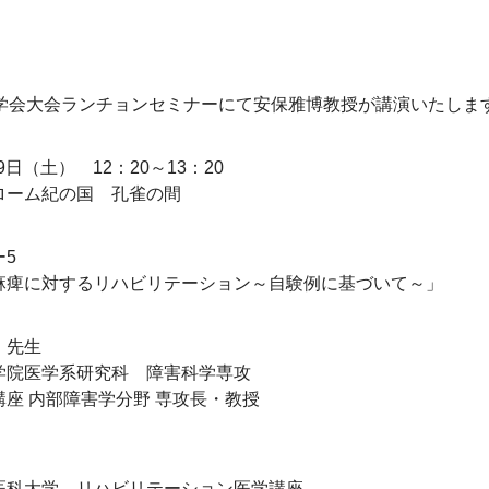
医学会大会ランチョンセミナーにて安保雅博教授が講演いたしま
9日（土）　12：20～13：20
ローム紀の国　孔雀の間
5
麻痺に対するリハビリテーション～自験例に基づいて～」
　先生
学院医学系研究科　障害科学専攻
座 内部障害学分野 専攻長・教授
医科大学　リハビリテーション医学講座