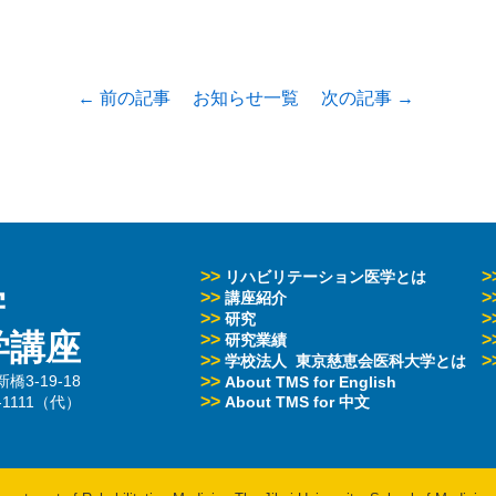
← 前の記事
お知らせ一覧
次の記事 →
>>
>
リハビリテーション医学とは
学
>>
>
講座紹介
>>
>
研究
学講座
>>
>
研究業績
>>
>
学校法人 東京慈恵会医科大学とは
3-19-18
>>
About TMS for English
>>
3-1111（代）
About TMS for 中文