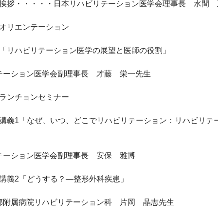
05　挨拶・・・・・日本リハビリテーション医学会理事長　水間　
0　オリエンテーション

00　「リハビリテーション医学の展望と医師の役割」

テーション医学会副理事長　才藤　栄一先生

0　ランチョンセミナー

00　講義1「なぜ、いつ、どこでリハビリテーション：リハビリ
テーション医学会副理事長　安保　雅博

0　講義2「どうする？―整形外科疾患」

部附属病院リハビリテーション科　片岡　晶志先生
