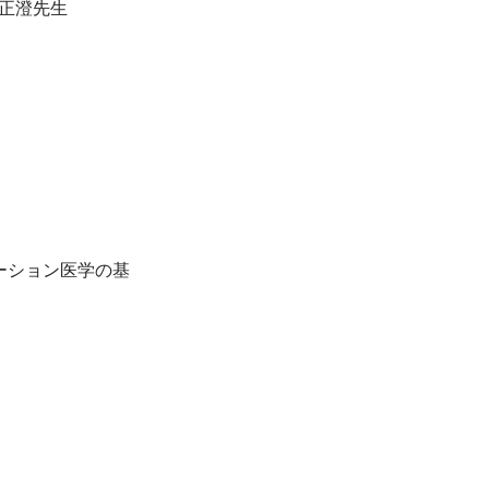
正澄先生

テーション医学の基