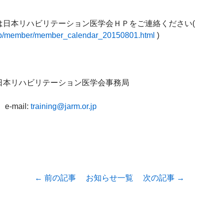
申し込み方法などは日本リハビリテーション医学会ＨＰをご連絡ください( 
r.jp/member/member_calendar_20150801.html
 )

日本リハビリテーション医学会事務局

e-mail: 
training@jarm.or.jp
← 前の記事
お知らせ一覧
次の記事 →