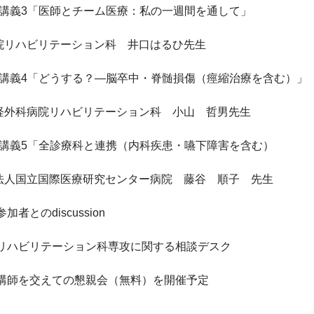
35　講義3「医師とチーム医療：私の一週間を通して」

院リハビリテーション科　井口はるひ先生

35　講義4「どうする？―脳卒中・脊髄損傷（痙縮治療を含む）」

経外科病院リハビリテーション科　小山　哲男先生

35　講義5「全診療科と連携（内科疾患・嚥下障害を含む）

法人国立国際医療研究センター病院　藤谷　順子　先生

者とのdiscussion

　リハビリテーション科専攻に関する相談デスク

　講師を交えての懇親会（無料）を開催予定
