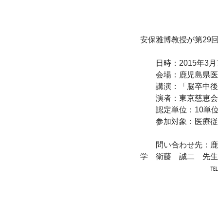
安保雅博教授が第29
　　日時：2015年3月7
　　会場：鹿児島県医
　　講演：「脳卒中後
　　演者：東京慈恵会
　　認定単位：10単位
　　参加対象：医療従
　　問い合わせ先：鹿
学　衛藤　誠二　先生

　　　　　　　　　℡：09