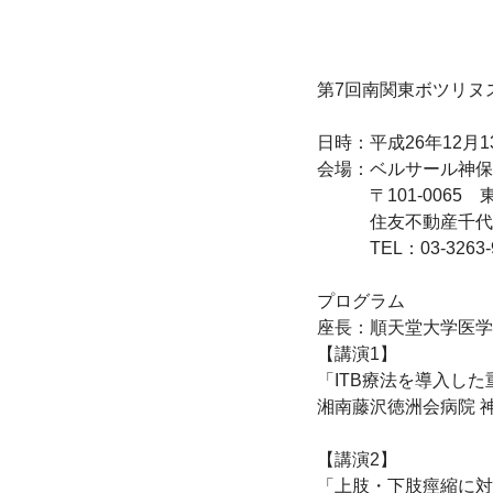
第7回南関東ボツリヌ
日時：平成26年12月13
会場：ベルサール神保町 
　　　〒101-0065　
　　　住友不動産千代
　　　TEL：03-3263-9
プログラム

座長：順天堂大学医学部
【講演1】

「ITB療法を導入した
湘南藤沢徳洲会病院 神
【講演2】

「上肢・下肢痙縮に対