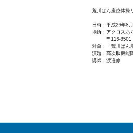
荒川ばん座位体操リ
日時：平成26年8月2
場所：アクロスあら
　　　〒116-8501
対象：「荒川ばん
演題：高次脳機能障
講師：渡邉修