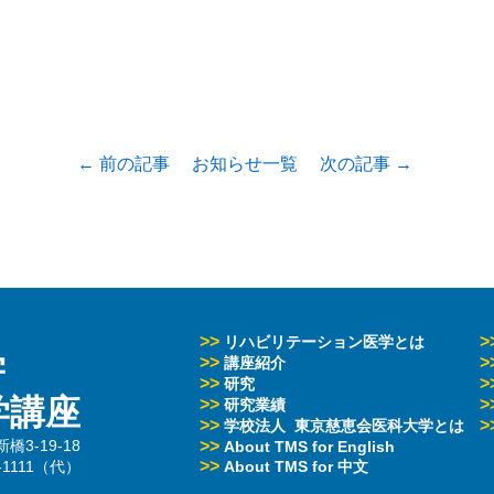
← 前の記事
お知らせ一覧
次の記事 →
>>
>
リハビリテーション医学とは
学
>>
>
講座紹介
>>
>
研究
学講座
>>
>
研究業績
>>
>
学校法人 東京慈恵会医科大学とは
3-19-18
>>
About TMS for English
>>
3-1111（代）
About TMS for 中文