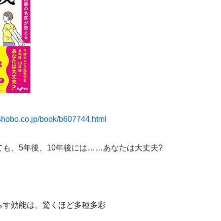
shobo.co.jp/book/b607744.html
も、5年後、10年後には……あなたは大丈夫?
らす効能は、驚くほど多種多彩