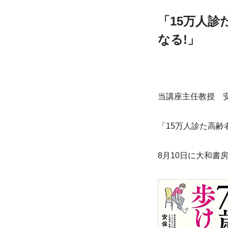
「
15万人診
なる!」
当講座主任教授　
「15万人診た高齢
8月10日に大和書