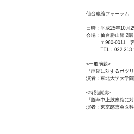
仙台痙縮フォーラム

日時：平成25年10月25
会場：仙台勝山館 2階
　　　〒980-0011　
　　　TEL：022-213-9
<一般演題>

『痙縮に対するボツリ
演者：東北大学大学院 
<特別講演>

『脳卒中上肢痙縮に対
演者：東京慈恵会医科