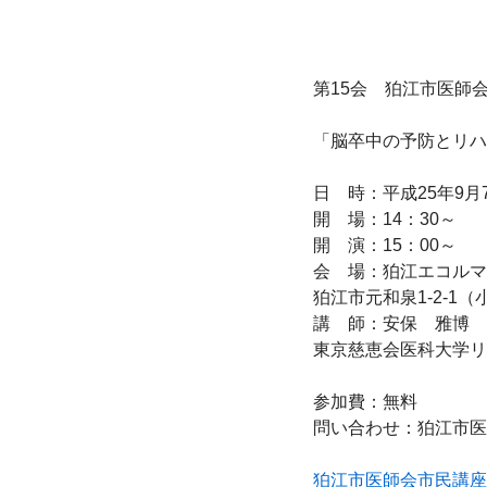
第15会　狛江市医師会
「脳卒中の予防とリハ
日　時：平成25年9月
開　場：14：30～

開　演：15：00～

会　場：狛江エコルマ
狛江市元和泉1-2-1（小
講　師：安保　雅博

東京慈恵会医科大学リ
参加費：無料

問い合わせ：狛江市医師会　
狛江市医師会市民講座