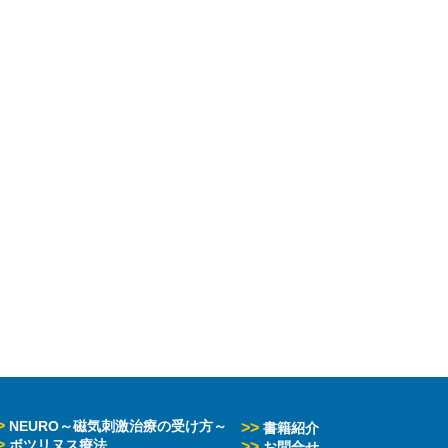
>
NEURO～磁気刺激治療の受け方～
>>
書籍紹介
>
ボツリヌス療法
>>
お問合せ