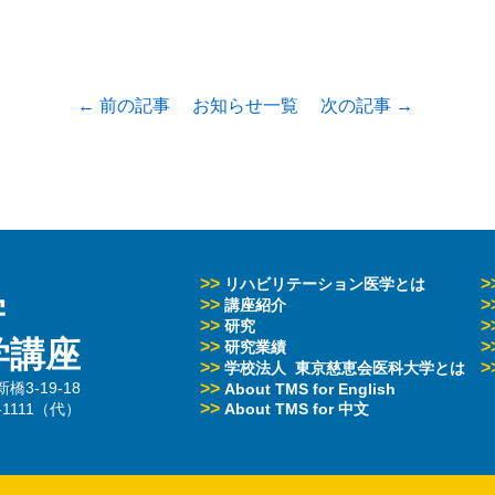
← 前の記事
お知らせ一覧
次の記事 →
>>
>
リハビリテーション医学とは
学
>>
>
講座紹介
>>
>
研究
学講座
>>
>
研究業績
>>
>
学校法人 東京慈恵会医科大学とは
3-19-18
>>
About TMS for English
>>
3-1111（代）
About TMS for 中文