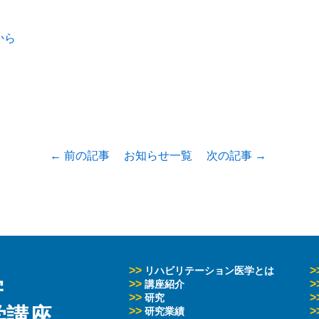
から
← 前の記事
お知らせ一覧
次の記事 →
>>
>
リハビリテーション医学とは
学
>>
>
講座紹介
>>
>
研究
学講座
>>
>
研究業績