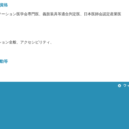
資格
テーション医学会専門医、義肢装具等適合判定医、日本医師会認定産業医
ション全般、アクセシビリティ、
動等