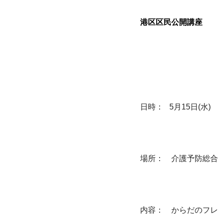
港区区民公開講座
日時：
   5
月
15
日
(
水
)
場所：　介護予防総合
内容：　からだのフレ